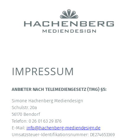
Zum
Inhalt
springen
IMPRESSUM
ANBIETER NACH TELEMEDIENGESETZ (TMG) §5:
Simone Hachenberg Mediendesign
Schulstr. 20a
56170 Bendorf
Telefon: 0 26 01 63 29 876
E-Mail:
info@hachenberg-mediendesign.de
Umsatzsteuer-Identifikationsnummer: DE274653369